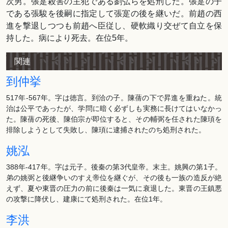
次男。張寔殺害の主犯である劉弘らを処刑した。張寔の子
である張駿を後嗣に指定して張寔の後を継いだ。前趙の西
進を撃退しつつも前趙へ臣従し、硬軟織り交ぜて自立を保
持した。病により死去。在位5年。
関連
到仲挙
517年-567年。字は徳言。到洽の子。陳蒨の下で昇進を重ねた。統
治は公平であったが、学問に暗く必ずしも実務に長けてはいなかっ
た。陳蒨の死後、陳伯宗が即位すると、その輔弼を任された陳頊を
排除しようとして失敗し、陳頊に逮捕されたのち処刑された。
姚泓
388年-417年。字は元子。後秦の第3代皇帝。末主。姚興の第1子。
弟の姚弼と後継争いのすえ帝位を継ぐが、その後も一族の造反が絶
えず、夏や東晋の圧力の前に後秦は一気に衰退した。東晋の王鎮悪
の攻撃に降伏し、建康にて処刑された。在位1年。
李洪